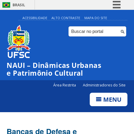
BRASIL
Simplifique!
ACESSIBILIDADE
ALTO CONTRASTE
MAPA DO SITE
Comunica BR
Participe
Acesso à informação
Legislação
NAUI – Dinâmicas Urbanas
Canais
e Patrimônio Cultural
Área Restrita
Administradores do Site
MENU
Bancas de Defesa e