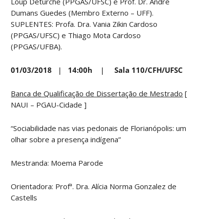
Loup Deturche (PPGAS/UFSC) e Prof. Dr. André
Dumans Guedes (Membro Externo – UFF).
SUPLENTES: Profa. Dra. Vania Zikin Cardoso
(PPGAS/UFSC) e Thiago Mota Cardoso
(PPGAS/UFBA).
01/03/2018
|
14:00h
|
Sala 110/CFH/UFSC
Banca de Qualificação de Dissertação de Mestrado
[
NAUI – PGAU-Cidade ]
“Sociabilidade nas vias pedonais de Florianópolis: um
olhar sobre a presença indígena”
Mestranda: Moema Parode
Orientadora: Profª. Dra. Alícia Norma Gonzalez de
Castells