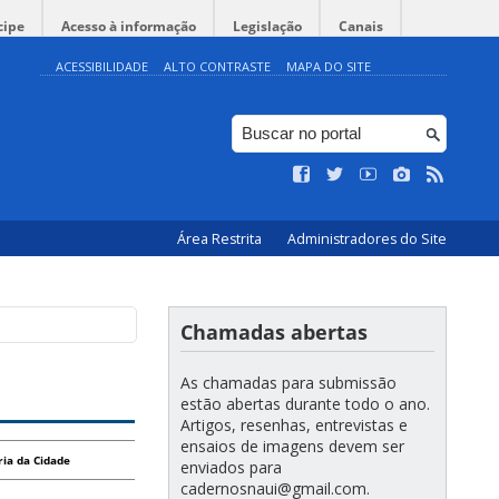
cipe
Acesso à informação
Legislação
Canais
ACESSIBILIDADE
ALTO CONTRASTE
MAPA DO SITE
Área Restrita
Administradores do Site
Chamadas abertas
As chamadas para submissão
estão abertas durante todo o ano.
Artigos, resenhas, entrevistas e
ensaios de imagens devem ser
ria da Cidade
enviados para
cadernosnaui@gmail.com.