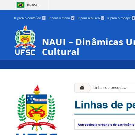
BRASIL
Ir para o conteúdo
1
Ir para o menu
2
Ir para a busca
3
Ir para o rodapé
4
NAUI – Dinâmicas U
Cultural
Linhas de pesquisa
Linhas de p
Antropologia urbana e do patrimônio