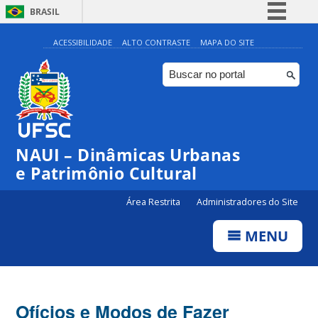
BRASIL
Simplifique!
ACESSIBILIDADE
ALTO CONTRASTE
MAPA DO SITE
Comunica BR
Participe
Acesso à informação
Legislação
NAUI – Dinâmicas Urbanas
Canais
e Patrimônio Cultural
Área Restrita
Administradores do Site
MENU
Ofícios e Modos de Fazer