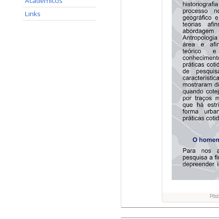
Acadêmicos
Links
Pôs