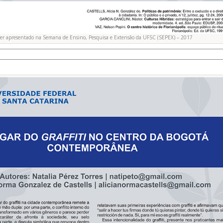
ter apresentado na Semana de Ensino, Pesquisa e Extensão da UFSC (SEPEX) – 2017