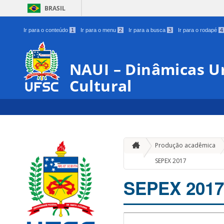
BRASIL
Ir para o conteúdo
1
Ir para o menu
2
Ir para a busca
3
Ir para o rodapé
4
NAUI – Dinâmicas U
Cultural
Produção acadêmica
SEPEX 2017
SEPEX 2017