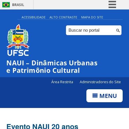
BRASIL
Simplifique!
ACESSIBILIDADE
ALTO CONTRASTE
MAPA DO SITE
Comunica BR
Participe
Acesso à informação
Legislação
NAUI – Dinâmicas Urbanas
Canais
e Patrimônio Cultural
Área Restrita
Administradores do Site
MENU
Evento NAUI 20 anos