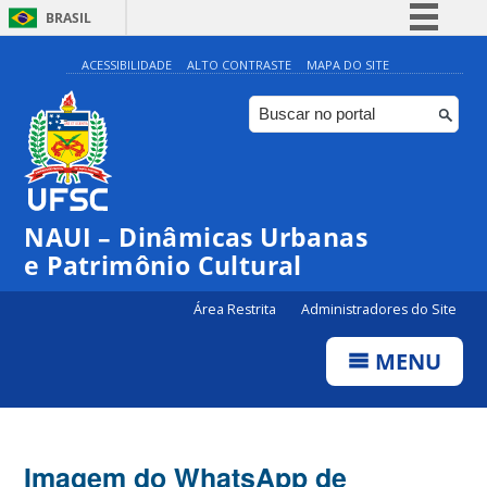
BRASIL
Simplifique!
ACESSIBILIDADE
ALTO CONTRASTE
MAPA DO SITE
Comunica BR
Participe
Acesso à informação
Legislação
NAUI – Dinâmicas Urbanas
Canais
e Patrimônio Cultural
Área Restrita
Administradores do Site
MENU
Imagem do WhatsApp de