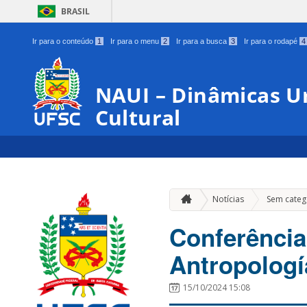
BRASIL
Ir para o conteúdo
1
Ir para o menu
2
Ir para a busca
3
Ir para o rodapé
4
NAUI – Dinâmicas U
Cultural
Notícias
Sem categ
Conferência:
Antropologí
15/10/2024 15:08