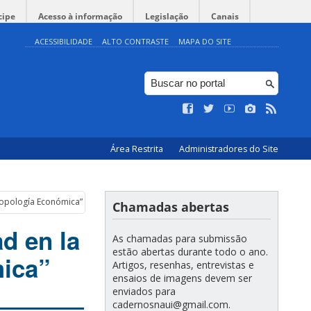
cipe
Acesso à informação
Legislação
Canais
ACESSIBILIDADE
ALTO CONTRASTE
MAPA DO SITE
Área Restrita
Administradores do Site
tropología Económica”
Chamadas abertas
ad en la
As chamadas para submissão
estão abertas durante todo o ano.
mica”
Artigos, resenhas, entrevistas e
ensaios de imagens devem ser
enviados para
cadernosnaui@gmail.com.