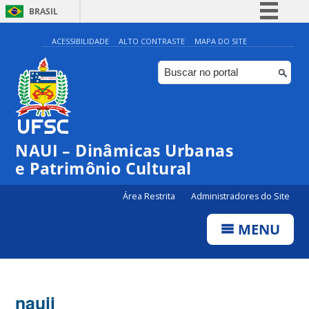
BRASIL
Simplifique!
ACESSIBILIDADE
ALTO CONTRASTE
MAPA DO SITE
Comunica BR
Participe
Acesso à informação
Legislação
NAUI – Dinâmicas Urbanas
Canais
e Patrimônio Cultural
Área Restrita
Administradores do Site
MENU
nauii